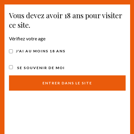
Vous devez avoir 18 ans pour visiter
Togg
ce site.
navig
Vérifiez votre age
ÉVÈNEMENTS
J'AI AU MOINS 18 ANS
SE SOUVENIR DE MOI
7/1/2026
Rech
Na
Recherche
Jour
SÉLECTIONNEZ
de
et
Toute la journée
UNE
vu
DATE.
juillet 1
navig
Le Château Pépusque lance la 4ème édition de
Év
sa Masterclass
de
Château Pépusque
3 rue de l'égalité, Pépieux