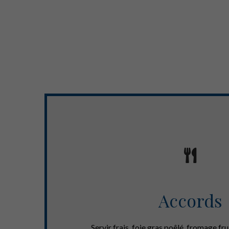
Accords
Servir frais, foie gras poêlé, fromage fru