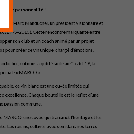
rande personnalité !
Jean-Marc Manducher, un président visionnaire et
ax (1995-2015). Cette rencontre marquante entre
opper son club et un coach animé par un projet
os pour créer ce vin unique, chargé d’émotions.
ucher, qui nous a quitté suite au Covid-19, la
 spéciale « MARCO ».
able, ce vin blanc est une cuvée limitée qui
t d’excellence. Chaque bouteille est le reflet d’une
’une passion commune.
e MARCO, une cuvée qui transmet l’héritage et les
é. Les raisins, cultivés avec soin dans nos terres