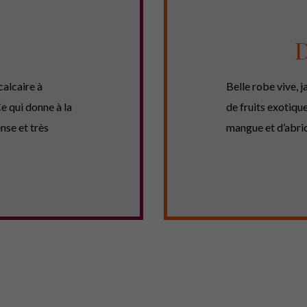
D
calcaire à
Belle robe vive, j
e qui donne à la
de fruits exotiqu
ense et très
mangue et d’abri