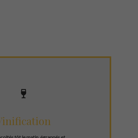
Vinification
écoltés tôt le matin, égrappés et