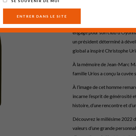
SE SOUVENIR DE MOI
L’hommage généreux à une g
Une cuvée qui rend hommage à 
engagé pour son club d’Oyonn
un président déterminé à dével
global a inspiré Christophe Uri
À la mémoire de Jean-Marc Mand
famille Urios a conçu la cuvée
À l’image de cet homme remarqu
incarne l’esprit de générosité e
histoire, d’une rencontre et d
Découvrez le millésime 2022 d
valeurs d’une grande personnalit