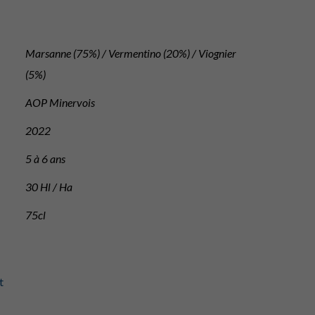
Marsanne (75%) / Vermentino (20%) / Viognier
(5%)
AOP Minervois
2022
5 à 6 ans
30 Hl / Ha
75cl
t