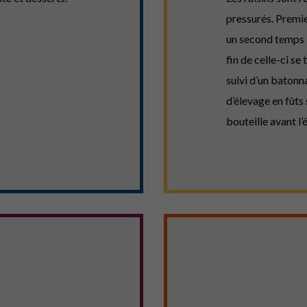
pressurés. Premi
un second temps l
fin de celle-ci se
suivi d’un batonn
d’élevage en fûts s
bouteille avant l’é